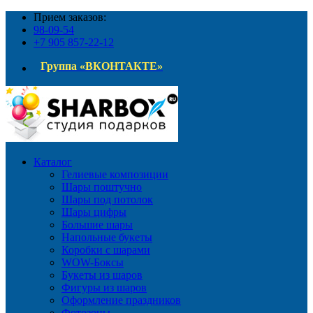
Прием заказов:
98-09-54
+7 905 857-22-12
Группа «ВКОНТАКТЕ»
Каталог
Гелиевые композиции
Шары поштучно
Шары под потолок
Шары цифры
Большие шары
Напольные букеты
Коробки с шарами
WOW-Боксы
Букеты из шаров
Фигуры из шаров
Оформление праздников
Фотозоны