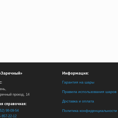
«Заречный»
Информация:
:
Гарантия на шары
ень,
Правила использования шаров
аречный проезд, 14
Доставка и оплата
я справочная:
52) 98-09-54
Политика конфиденциальности
 857-22-12