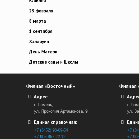
Юбилей
23 февраля
8 марта
1 сентября
Хэллоуин
День Матери
Детские сады и Школы
Филиал «Восточный»
Филиал 
Адрес:
Адрес
г. Тюмень,
г. Тюм
ул. Прокопия Артамонова, 9
ул. З
Единая справочная:
Едина
+7 (3452) 98-09-54
+7 (34
+7 905 857-22-12
+7 905