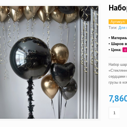
Набо
Артикул:
Тэги:
Для 
▪ Материа
▪ Шаров в
▪ Цена:
с
Набор шаро
«Стеклянн
сердцами 
грузы в ко
7,86