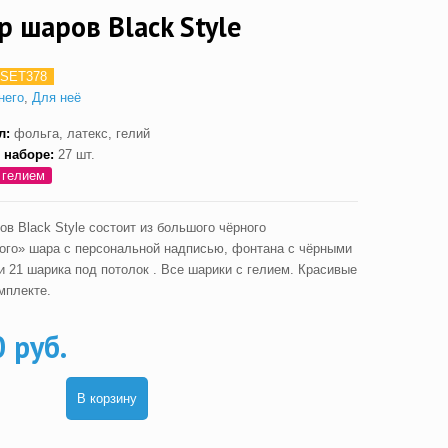
р шаров Black Style
SET378
него
,
Для неё
л:
фольга, латекс, гелий
 наборе:
27 шт.
 гелием
в Black Style состоит из большого чёрного
ого» шара с персональной надписью, фонтана с чёрными
и 21 шарика под потолок . Все шарики с гелием. Красивые
мплекте.
0 руб.
В корзину