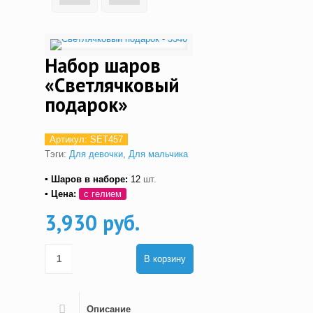
Набор шаров
«Светлячковый
подарок»
Артикул:
SET457
Тэги:
Для девочки
,
Для мальчика
▪ Шаров в наборе:
12
шт.
▪ Цена:
с гелием
3,930 руб.
В корзину
Описание