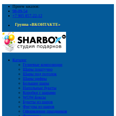
Прием заказов:
98-09-54
+7 905 857-22-12
Группа «ВКОНТАКТЕ»
Каталог
Гелиевые композиции
Шары поштучно
Шары под потолок
Шары цифры
Большие шары
Напольные букеты
Коробки с шарами
WOW-Боксы
Букеты из шаров
Фигуры из шаров
Оформление праздников
Фотозоны