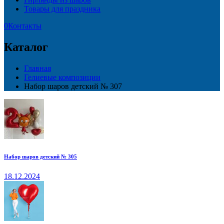
Товары для праздника
0
Контакты
Каталог
Главная
Гелиевые композиции
Набор шаров детский № 307
Набор шаров детский № 305
18.12.2024