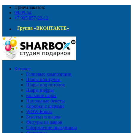
Прием заказов:
98-09-54
+7 905 857-22-12
Группа «ВКОНТАКТЕ»
Каталог
Гелиевые композиции
Шары поштучно
Шары под потолок
Шары цифры
Большие шары
Напольные букеты
Коробки с шарами
WOW-Боксы
Букеты из шаров
Фигуры из шаров
Оформление праздников
Фотозоны