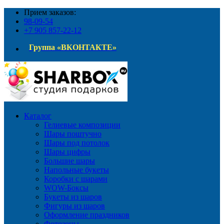
Прием заказов:
98-09-54
+7 905 857-22-12
Группа «ВКОНТАКТЕ»
Каталог
Гелиевые композиции
Шары поштучно
Шары под потолок
Шары цифры
Большие шары
Напольные букеты
Коробки с шарами
WOW-Боксы
Букеты из шаров
Фигуры из шаров
Оформление праздников
Фотозоны