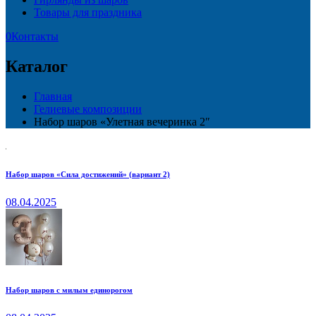
Товары для праздника
0
Контакты
Каталог
Главная
Гелиевые композиции
Набор шаров «Улетная вечеринка 2″
Набор шаров «Сила достижений» (вариант 2)
08.04.2025
Набор шаров с милым единорогом