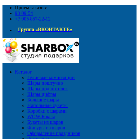
Прием заказов:
98-09-54
+7 905 857-22-12
Группа «ВКОНТАКТЕ»
Каталог
Гелиевые композиции
Шары поштучно
Шары под потолок
Шары цифры
Большие шары
Напольные букеты
Коробки с шарами
WOW-Боксы
Букеты из шаров
Фигуры из шаров
Оформление праздников
Фотозоны