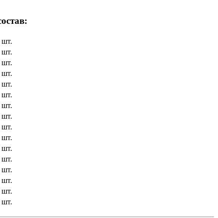
остав:
 шт.
 шт.
 шт.
 шт.
 шт.
 шт.
 шт.
 шт.
 шт.
 шт.
 шт.
 шт.
 шт.
 шт.
 шт.
 шт.