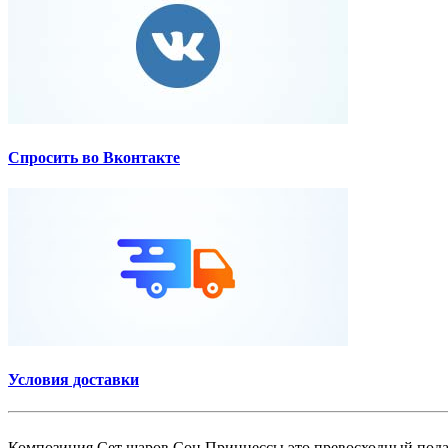
Спросить во Вконтакте
Условия доставки
Композиция Сет шаров Сон Принцессы это превосходный подар