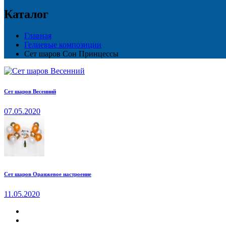
Каталог
Главная
Гелиевые композиции
Сет шаров Сон Принцессы
Сет шаров Весенний
07.05.2020
Сет шаров Оранжевое настроение
11.05.2020