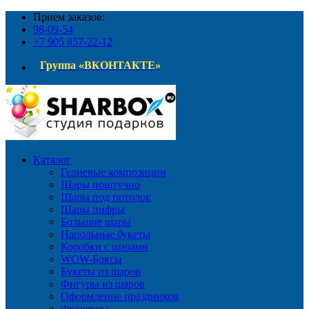
Прием заказов:
98-09-54
+7 905 857-22-12
Группа «ВКОНТАКТЕ»
Каталог
Гелиевые композиции
Шары поштучно
Шары под потолок
Шары цифры
Большие шары
Напольные букеты
Коробки с шарами
WOW-Боксы
Букеты из шаров
Фигуры из шаров
Оформление праздников
Фотозоны