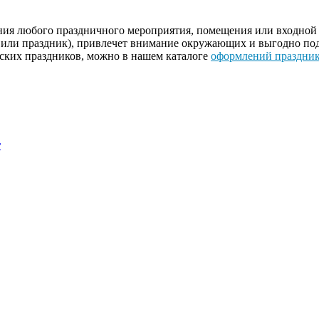
ения любого праздничного мероприятия, помещения или входно
или праздник), привлечет внимание окружающих и выгодно по
тских праздников, можно в нашем каталоге
оформлений праздни
r