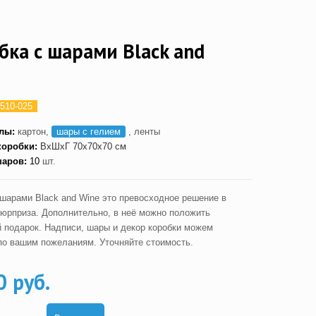
бка с шарами Black and
510-025
алы:
картон,
шары с гелием
, ленты
коробки:
ВxШxГ
70x70x70 см
шаров:
10
шт.
 шарами Black and Wine это превосходное решение в
сюрприза. Дополнительно, в неё можно положить
 подарок. Надписи, шары и декор коробки можем
по вашим пожеланиям. Уточняйте стоимость.
0 руб.