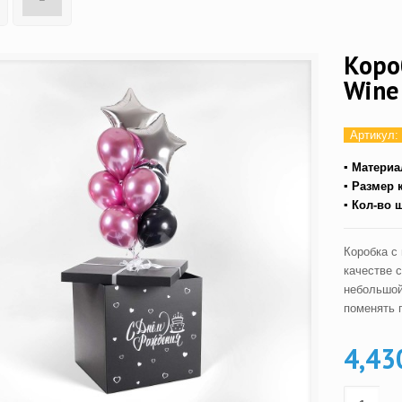
Коро
Wine
Артикул:
▪ Матери
▪ Размер 
▪ Кол-во 
Коробка с
качестве 
небольшой
поменять 
4,43