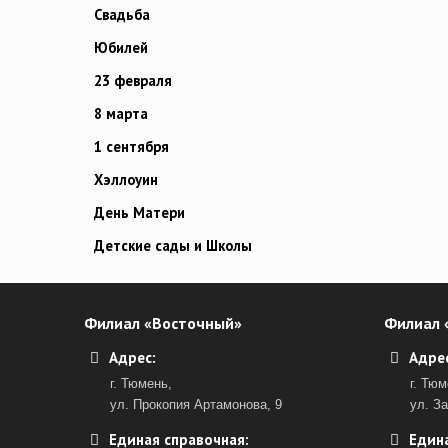
Свадьба
Юбилей
23 февраля
8 марта
1 сентября
Хэллоуин
День Матери
Детские сады и Школы
Филиал «Восточный»
Филиал 
Адрес:
Адрес
г. Тюмень,
г. Тюм
ул. Прокопия Артамонова, 9
ул. З
Единая справочная:
Едина