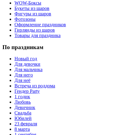
WOW-Боксы
Букеты из шаров
Фигуры из шаров
Фотозоны
Оформление праздников
Гирлянды из шаров
Товары для праздника
По праздникам
Новый год
Для девочки
Для мальчика
Для него
Для неё
Встреча из роддома
Гендер Party
1 годик
Любовь
Девичник
Свадьба
Юбилей
23 февраля
8 марта
1 сентября