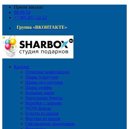
Прием заказов:
98-09-54
+7 905 857-22-12
Группа «ВКОНТАКТЕ»
Каталог
Гелиевые композиции
Шары поштучно
Шары под потолок
Шары цифры
Большие шары
Напольные букеты
Коробки с шарами
WOW-Боксы
Букеты из шаров
Фигуры из шаров
Оформление праздников
Фотозоны