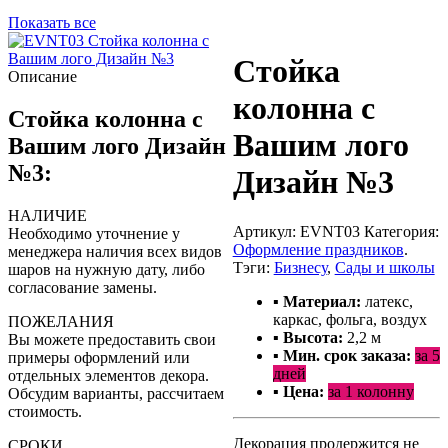
Показать все
Стойка
Описание
колонна с
Стойка колонна с
Вашим лого
Вашим лого Дизайн
№3:
Дизайн №3
НАЛИЧИЕ
Артикул:
EVNT03
Категория:
Необходимо уточнение у
Оформление праздников
.
менеджера наличия всех видов
Тэги:
Бизнесу
,
Сады и школы
шаров на нужную дату, либо
согласование замены.
▪ Материал:
латекс,
каркас, фольга, воздух
ПОЖЕЛАНИЯ
▪ Высота:
2,2
м
Вы можете предоставить свои
▪ Мин. срок заказа:
за 5
примеры оформлений или
дней
отдельных элементов декора.
▪ Цена:
за 1 колонну
Обсудим варианты, рассчитаем
стоимость.
Декорация продержится не
СРОКИ