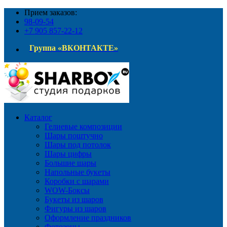
Прием заказов:
98-09-54
+7 905 857-22-12
Группа «ВКОНТАКТЕ»
Каталог
Гелиевые композиции
Шары поштучно
Шары под потолок
Шары цифры
Большие шары
Напольные букеты
Коробки с шарами
WOW-Боксы
Букеты из шаров
Фигуры из шаров
Оформление праздников
Фотозоны