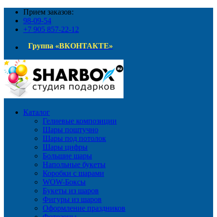
Прием заказов:
98-09-54
+7 905 857-22-12
Группа «ВКОНТАКТЕ»
Каталог
Гелиевые композиции
Шары поштучно
Шары под потолок
Шары цифры
Большие шары
Напольные букеты
Коробки с шарами
WOW-Боксы
Букеты из шаров
Фигуры из шаров
Оформление праздников
Фотозоны