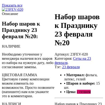
Показать все
Описание
Набор шаров
Набор шаров к
к Празднику
Празднику 23
23 февраля
февраля №20:
№20
НАЛИЧИЕ
Необходимо уточнение у
Артикул:
23FEV-020
менеджера наличия всех шаров
Категория:
Сеты на 23
из набора на нужную дату, либо
февраля
.
согласование замены.
Тэг:
23 февраля
ЦВЕТОВАЯ ГАММА
▪ Материал:
фольга,
Цветовую гамму композиции
латекс, гелий
можем изменить по
▪ Шаров в наборе:
15
возможности. Просто позвоните
шт.
(напишите) нам или укажите
▪ Цена:
с гелием
это в комментарии.
НАДПИСИ
Набор шаров к Празднику 23