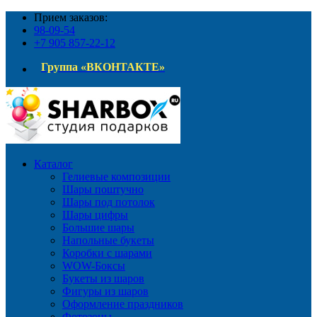
Прием заказов:
98-09-54
+7 905 857-22-12
Группа «ВКОНТАКТЕ»
Каталог
Гелиевые композиции
Шары поштучно
Шары под потолок
Шары цифры
Большие шары
Напольные букеты
Коробки с шарами
WOW-Боксы
Букеты из шаров
Фигуры из шаров
Оформление праздников
Фотозоны