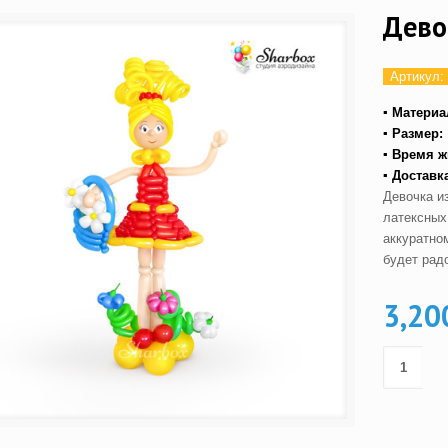
Дево
Артикул:
▪ Материа
▪ Размер:
▪ Время ж
▪ Доставк
Девочка и
латексных
аккуратно
будет рад
3,20