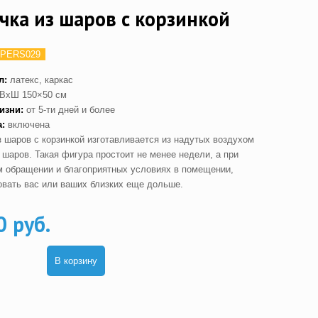
чка из шаров с корзинкой
PERS029
л:
латекс, каркас
ВхШ 150×50 см
изни:
от 5-ти дней и более
а:
включена
з шаров с корзинкой изготавливается из надутых воздухом
 шаров. Такая фигура простоит не менее недели, а при
м обращении и благоприятных условиях в помещении,
овать вас или ваших близких еще дольше.
0 руб.
В корзину