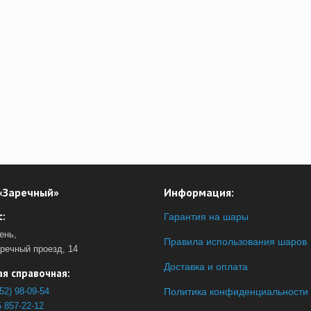
«Заречный»
Информация:
:
Гарантия на шары
ень,
Правила использования шаров
аречный проезд, 14
Доставка и оплата
я справочная:
52) 98-09-54
Политика конфиденциальности
 857-22-12