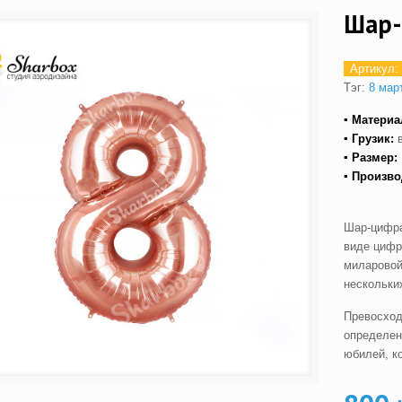
Шар-
Артикул:
Тэг:
8 мар
▪ Материа
▪ Грузик:
▪ Размер:
▪ Произво
Шар-цифра
виде цифр
миларовой
нескольких
Превосход
определен
юбилей, к