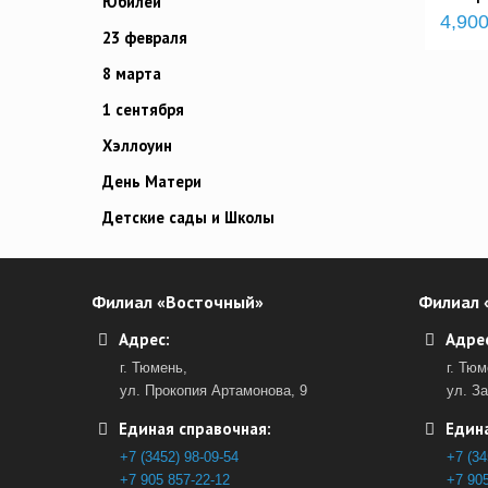
Юбилей
4,900
23 февраля
8 марта
1 сентября
Хэллоуин
День Матери
Детские сады и Школы
Филиал «Восточный»
Филиал 
Адрес:
Адрес
г. Тюмень,
г. Тюм
ул. Прокопия Артамонова, 9
ул. З
Единая справочная:
Едина
+7 (3452) 98-09-54
+7 (34
+7 905 857-22-12
+7 905