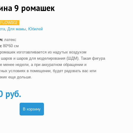
ина 9 ромашек
FLOW002
рта
,
Для мамы
,
Юбилей
л:
латекс
:
80*60 см
 ромашек изготавливается из надутых воздухом
 шаров и шаров для моделирования (ШДМ). Такая фигура
не менее недели, а при аккуратном обращении и
тных условиях в помещении, будет радовать вас или
зких еще дольше.
0 руб.
В корзину