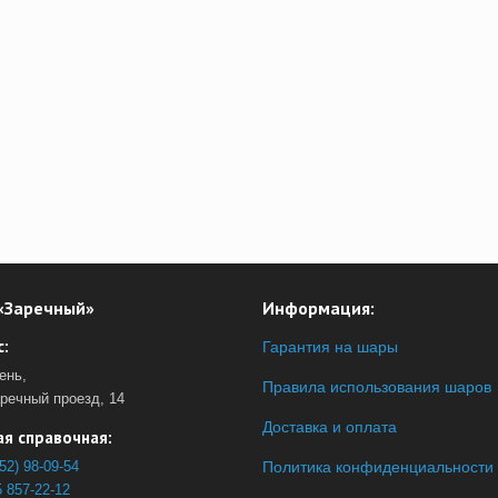
«Заречный»
Информация:
:
Гарантия на шары
ень,
Правила использования шаров
аречный проезд, 14
Доставка и оплата
я справочная:
52) 98-09-54
Политика конфиденциальности
 857-22-12