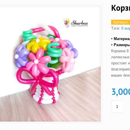
Корз
Артикул:
Тэги:
8 ма
▪ Материа
▪ Размеры
Корзина 9
латексных
простоит 
благоприя
ваших бли
3,00