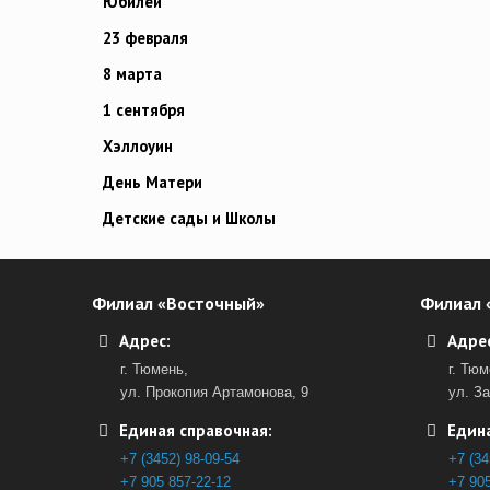
Юбилей
23 февраля
8 марта
1 сентября
Хэллоуин
День Матери
Детские сады и Школы
Филиал «Восточный»
Филиал 
Адрес:
Адрес
г. Тюмень,
г. Тюм
ул. Прокопия Артамонова, 9
ул. З
Единая справочная:
Едина
+7 (3452) 98-09-54
+7 (34
+7 905 857-22-12
+7 905