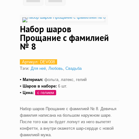
Набор шаров
Прощание с фамилией
№ 8
Артикул:
DEV008
Тэги:
Для неё
,
Любовь
,
Свадьба
▪ Материал:
фольга, латекс, гелий
▪ Шаров в наборе:
6 шт.
▪ Цена:
с гелием
Набор шаров Прощание с фамилией № 8. Девичья
фамилия написана на большом наружном шаре.
После того как он будет лопнут из него вылетят
конфетти, а внутри окажется шар-сердце с новой
фамилией мужа.