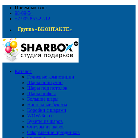
Прием заказов:
98-09-54
+7 905 857-22-12
Группа «ВКОНТАКТЕ»
Каталог
Гелиевые композиции
Шары поштучно
Шары под потолок
Шары цифры
Большие шары
Напольные букеты
Коробки с шарами
WOW-Боксы
Букеты из шаров
Фигуры из шаров
Оформление праздников
Фотозоны