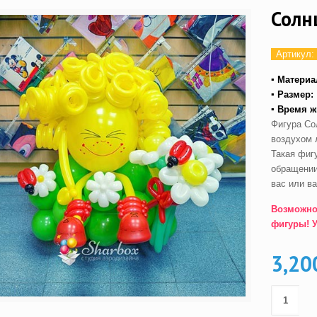
Солн
Артикул:
▪ Материа
▪ Размер:
▪ Время ж
Фигура Со
воздухом 
Такая фигу
обращении
вас или в
Возможно
фигуры! 
3,20