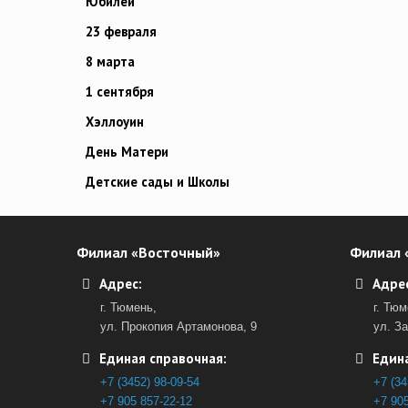
Юбилей
23 февраля
8 марта
1 сентября
Хэллоуин
День Матери
Детские сады и Школы
Филиал «Восточный»
Филиал 
Адрес:
Адрес
г. Тюмень,
г. Тюм
ул. Прокопия Артамонова, 9
ул. З
Единая справочная:
Едина
+7 (3452) 98-09-54
+7 (34
+7 905 857-22-12
+7 905