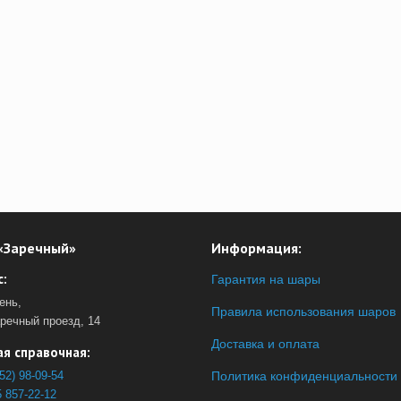
«Заречный»
Информация:
:
Гарантия на шары
ень,
Правила использования шаров
аречный проезд, 14
Доставка и оплата
я справочная:
52) 98-09-54
Политика конфиденциальности
 857-22-12