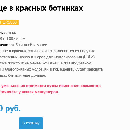
це в красных ботинках
PERS033
л:
латекс
ВхШ 80×70 см
изни:
от 5-ти дней и более
лнце в красных ботинках изготавливается из надутых
латексных шаров и шаров для моделирования (ШДМ).
рка простоит не менее 5-ти дней, а при аккуратном
 и благоприятных условиях в помещении, будет радовать
аших близких еще дольше.
 уменьшение стоимости путем изменения элементов
Уточняйте у наших менеджеров.
0 руб.
В корзину