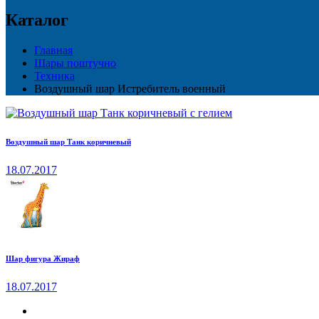
Каталог
Главная
Шары поштучно
Техника
Воздушный шар Истребитель военный
Воздушный шар Танк коричневый
18.07.2017
Шар фигура Жираф
18.07.2017