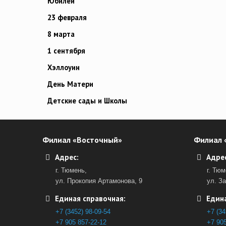
Юбилей
23 февраля
8 марта
1 сентября
Хэллоуин
День Матери
Детские сады и Школы
Филиал «Восточный»
Филиал 
Адрес:
Адрес
г. Тюмень,
г. Тюм
ул. Прокопия Артамонова, 9
ул. З
Единая справочная:
Едина
+7 (3452) 98-09-54
+7 (34
+7 905 857-22-12
+7 905