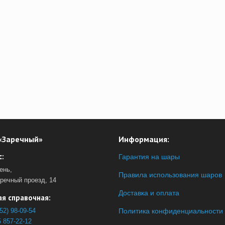
«Заречный»
Информация:
:
Гарантия на шары
ень,
Правила использования шаров
аречный проезд, 14
Доставка и оплата
я справочная:
52) 98-09-54
Политика конфиденциальности
 857-22-12