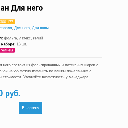
ан Для него
300-177
евраля
,
Для него
,
Для папы
л:
фольга, латекс, гелий
 наборе:
13 шт.
 гелием
я него состоит из фольгированных и латексных шаров с
юбой набор можно изменить по вашим пожеланиям с
м стоимости. Уточняйте возможность у менеджера.
0 руб.
В корзину