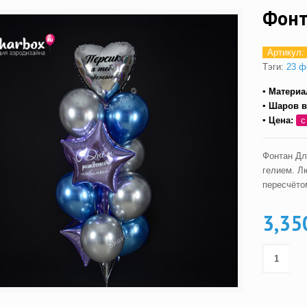
Фонт
Артикул:
Тэги:
23 ф
▪ Материа
▪ Шаров в
▪ Цена:
с
Фонтан Дл
гелием. Л
пересчёто
3,35