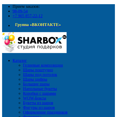
Прием заказов:
98-09-54
+7 905 857-22-12
Группа «ВКОНТАКТЕ»
Каталог
Гелиевые композиции
Шары поштучно
Шары под потолок
Шары цифры
Большие шары
Напольные букеты
Коробки с шарами
WOW-Боксы
Букеты из шаров
Фигуры из шаров
Оформление праздников
Фотозоны