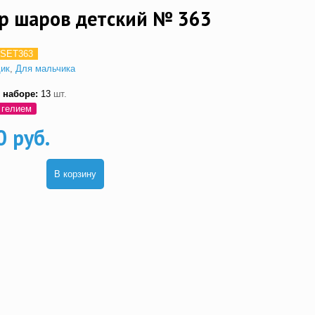
р шаров детский № 363
SET363
дик
,
Для мальчика
 наборе:
13
шт.
 гелием
0 руб.
В корзину