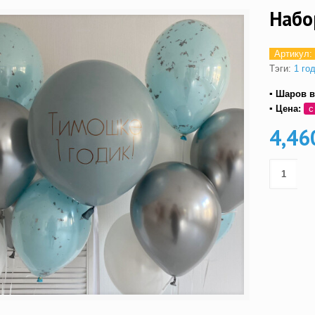
Набо
Артикул:
Тэги:
1 го
▪ Шаров в
▪ Цена:
с
4,46