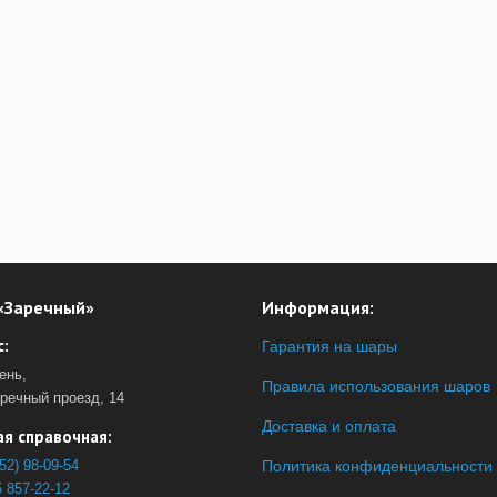
«Заречный»
Информация:
:
Гарантия на шары
ень,
Правила использования шаров
аречный проезд, 14
Доставка и оплата
я справочная:
52) 98-09-54
Политика конфиденциальности
 857-22-12