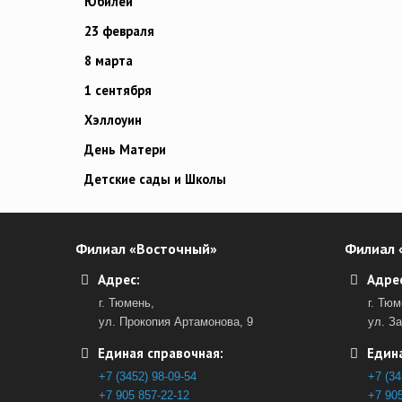
Юбилей
23 февраля
8 марта
1 сентября
Хэллоуин
День Матери
Детские сады и Школы
Филиал «Восточный»
Филиал 
Адрес:
Адрес
г. Тюмень,
г. Тюм
ул. Прокопия Артамонова, 9
ул. З
Единая справочная:
Едина
+7 (3452) 98-09-54
+7 (34
+7 905 857-22-12
+7 905