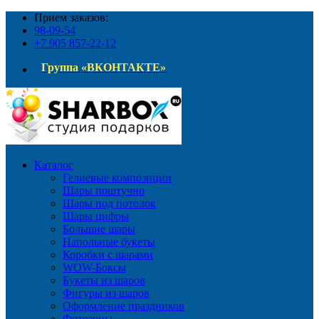
Прием заказов:
98-09-54
+7 905 857-22-12
Группа «ВКОНТАКТЕ»
Каталог
Гелиевые композиции
Шары поштучно
Шары под потолок
Шары цифры
Большие шары
Напольные букеты
Коробки с шарами
WOW-Боксы
Букеты из шаров
Фигуры из шаров
Оформление праздников
Фотозоны