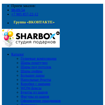
Прием заказов:
98-09-54
+7 905 857-22-12
Группа «ВКОНТАКТЕ»
Каталог
Гелиевые композиции
Шары поштучно
Шары под потолок
Шары цифры
Большие шары
Напольные букеты
Коробки с шарами
WOW-Боксы
Букеты из шаров
Фигуры из шаров
Оформление праздников
Фотозоны