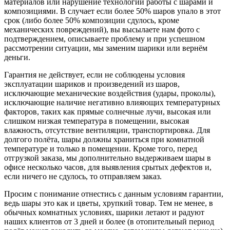
материалов или нарушение технологии работы с шарами и
композициями. В случает если более 50% шаров упало в этот
срок (либо более 50% композиции сдулось, кроме
механических повреждений), вы высылаете нам фото с
подтверждением, описываете проблему и при успешном
рассмотрении ситуации, мы заменим шарики или вернём
деньги.
Гарантия не действует, если не соблюдены условия
эксплуатации шариков и произведений из шаров,
исключающие механические воздействия (удары, проколы),
исключающие наличие негативно влияющих температурных
факторов, таких как прямые солнечные лучи, высокая или
слишком низкая температура в помещении, высокая
влажность, отсутствие вентиляции, транспортировка. Для
долгого полёта, шары должны храниться при комнатной
температуре и только в помещении. Кроме того, перед
отгрузкой заказа, мы дополнительно выдерживаем шары в
офисе несколько часов, для выявления срытых дефектов и,
если ничего не сдулось, то отправляем заказ.
Просим с понимание отнестись с данным условиям гарантии,
ведь шары это как и цветы, хрупкий товар. Тем не менее, в
обычных комнатных условиях, шарики летают и радуют
наших клиентов от 3 дней и более (в отопительный период