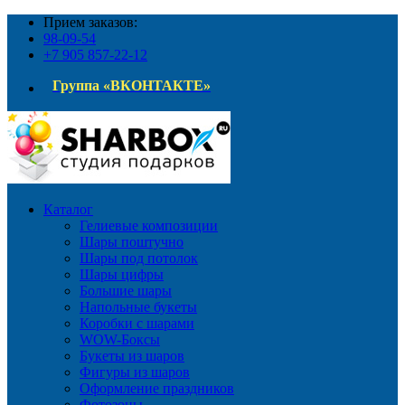
Прием заказов:
98-09-54
+7 905 857-22-12
Группа «ВКОНТАКТЕ»
Каталог
Гелиевые композиции
Шары поштучно
Шары под потолок
Шары цифры
Большие шары
Напольные букеты
Коробки с шарами
WOW-Боксы
Букеты из шаров
Фигуры из шаров
Оформление праздников
Фотозоны