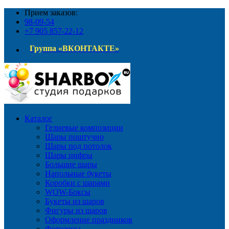
Прием заказов:
98-09-54
+7 905 857-22-12
Группа «ВКОНТАКТЕ»
Каталог
Гелиевые композиции
Шары поштучно
Шары под потолок
Шары цифры
Большие шары
Напольные букеты
Коробки с шарами
WOW-Боксы
Букеты из шаров
Фигуры из шаров
Оформление праздников
Фотозоны