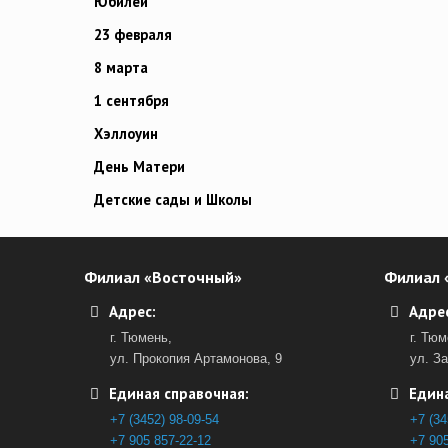
Юбилей
23 февраля
8 марта
1 сентября
Хэллоуин
День Матери
Детские сады и Школы
Филиал «Восточный»
Филиал 
Адрес:
Адрес
г. Тюмень,
г. Тюм
ул. Прокопия Артамонова, 9
ул. З
Единая справочная:
Едина
+7 (3452) 98-09-54
+7 (34
+7 905 857-22-12
+7 905