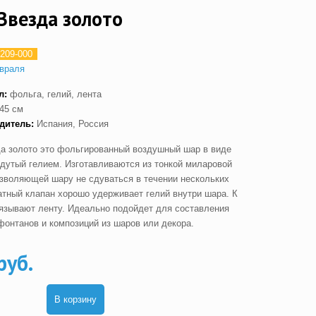
Звезда золото
209-000
враля
л:
фольга, гелий, лента
45 см
одитель:
Испания, Россия
а золото это фольгированный воздушный шар в виде
адутый гелием. Изготавливаются из тонкой миларовой
озволяющей шару не сдуваться в течении нескольких
атный клапан хорошо удерживает гелий внутри шара. К
язывают ленту. Идеально подойдет для составления
фонтанов и композиций из шаров или декора.
руб.
В корзину