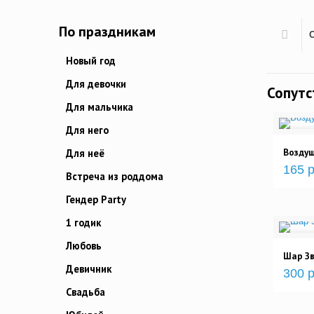
По праздникам
Новый год
Для девочки
Сопут
Для мальчика
Для него
Возду
Для неё
165 р
Встреча из роддома
Гендер Party
1 годик
Любовь
Шар Зв
Девичник
300 р
Свадьба