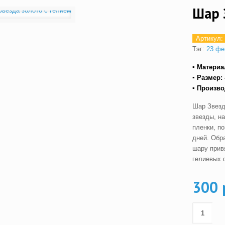
Шар 
Артикул:
Тэг:
23 фе
▪ Материа
▪ Размер:
▪ Произв
Шар Звезд
звезды, н
пленки, п
дней. Обр
шару прив
гелиевых 
300 