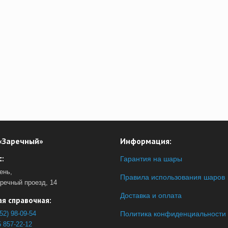
«Заречный»
Информация:
:
Гарантия на шары
ень,
Правила использования шаров
аречный проезд, 14
Доставка и оплата
я справочная:
52) 98-09-54
Политика конфиденциальности
 857-22-12