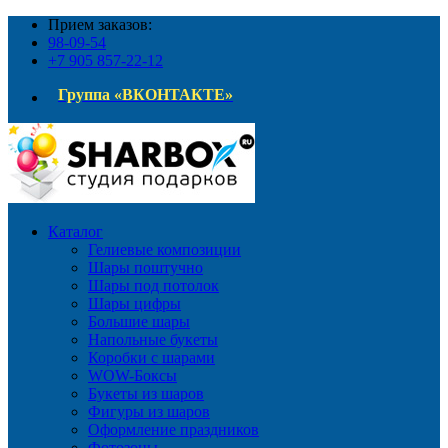
Прием заказов:
98-09-54
+7 905 857-22-12
Группа «ВКОНТАКТЕ»
Каталог
Гелиевые композиции
Шары поштучно
Шары под потолок
Шары цифры
Большие шары
Напольные букеты
Коробки с шарами
WOW-Боксы
Букеты из шаров
Фигуры из шаров
Оформление праздников
Фотозоны