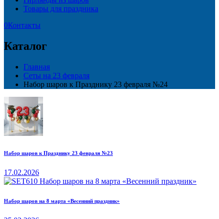
Товары для праздника
0
Контакты
Каталог
Главная
Сеты на 23 февраля
Набор шаров к Празднику 23 февраля №24
Набор шаров к Празднику 23 февраля №23
17.02.2026
Набор шаров на 8 марта «Весенний праздник»