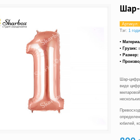
Шар-
Артикул:
Тэг:
1 год
▪ Материа
▪ Грузик:
▪ Размер:
▪ Произво
Шар-цифра
виде цифр
миларовой
нескольких
Превосход
определен
юбилей, к