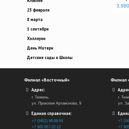
Юбилей
3,980
23 февраля
8 марта
1 сентября
Хэллоуин
День Матери
Детские сады и Школы
Филиал «Восточный»
Филиал 
Адрес:
Адрес
г. Тюмень,
г. Тюм
ул. Прокопия Артамонова, 9
ул. З
Единая справочная:
Едина
+7 (3452) 98-09-54
+7 (34
+7 905 857-22-12
+7 905