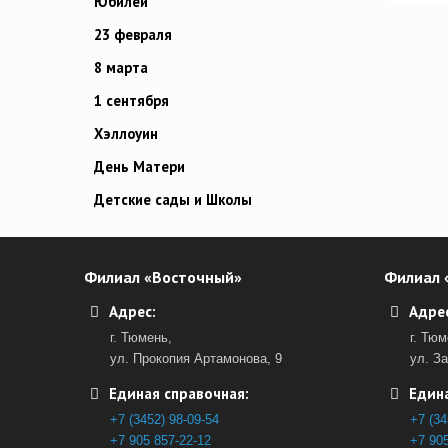
Юбилей
23 февраля
8 марта
1 сентября
Хэллоуин
День Матери
Детские сады и Школы
Филиал «Восточный»
Филиал 
Адрес:
Адрес
г. Тюмень,
г. Тюм
ул. Прокопия Артамонова, 9
ул. З
Единая справочная:
Едина
+7 (3452) 98-09-54
+7 (34
+7 905 857-22-12
+7 905