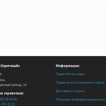
«Заречный»
Информация:
:
Гарантия на шары
ень,
Правила использования шаров
аречный проезд, 14
Доставка и оплата
я справочная:
52) 98-09-54
Политика конфиденциальности
 857-22-12