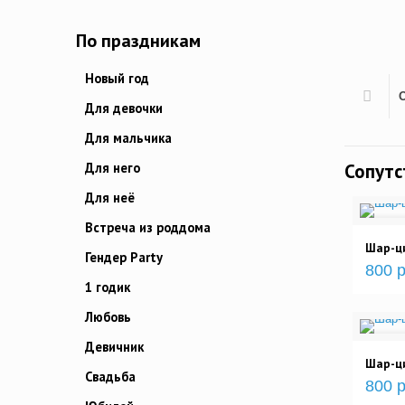
По праздникам
Новый год
Для девочки
Для мальчика
Для него
Сопут
Для неё
Встреча из роддома
Шар-ци
Гендер Party
800 р
1 годик
Любовь
Девичник
Шар-ци
Свадьба
800 р