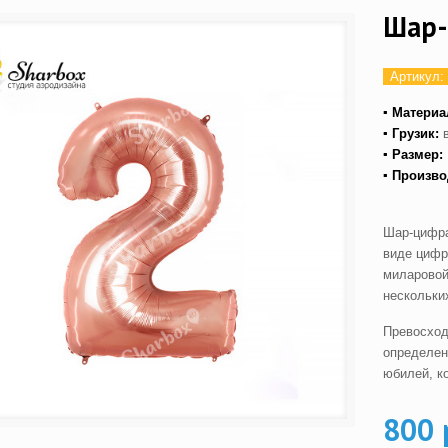
Шар-
Артикул:
▪ Материа
▪ Грузик:
▪ Размер:
▪ Произво
Шар-цифра
виде цифр
миларовой
нескольких
Превосход
определен
юбилей, к
800 