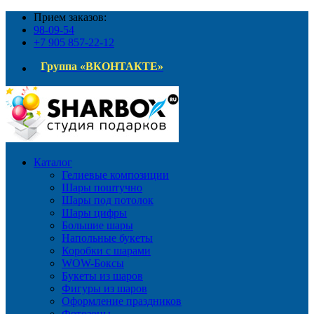
Прием заказов:
98-09-54
+7 905 857-22-12
Группа «ВКОНТАКТЕ»
Каталог
Гелиевые композиции
Шары поштучно
Шары под потолок
Шары цифры
Большие шары
Напольные букеты
Коробки с шарами
WOW-Боксы
Букеты из шаров
Фигуры из шаров
Оформление праздников
Фотозоны