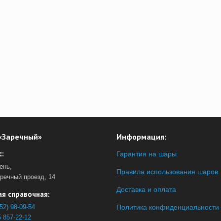
«Заречный»
Информация:
:
Гарантия на шары
ень,
Правила использования шаров
аречный проезд, 14
Доставка и оплата
я справочная:
52) 98-09-54
Политика конфиденциальности
 857-22-12