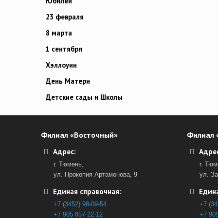
Юбилей
23 февраля
8 марта
1 сентября
Хэллоуин
День Матери
Детские сады и Школы
Филиал «Восточный»
Филиал 
Адрес:
Адрес
г. Тюмень,
г. Тюм
ул. Прокопия Артамонова, 9
ул. З
Единая справочная:
Едина
+7 (3452) 98-09-54
+7 (34
+7 905 857-22-12
+7 905