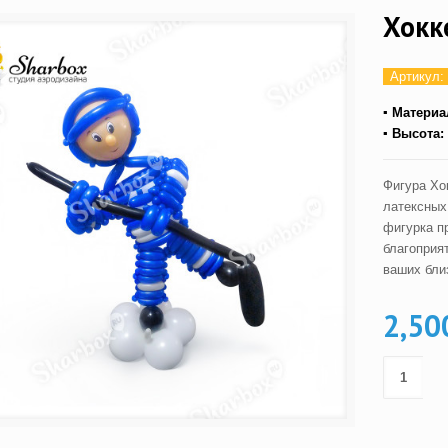
Хокк
Артикул:
▪ Материа
▪ Высота:
Фигура Хо
латексных
фигурка п
благоприя
ваших бли
2,50