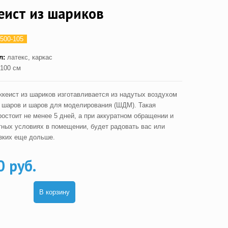
еист из шариков
500-105
л:
латекс, каркас
100 см
ккеист из шариков изготавливается из надутых воздухом
 шаров и шаров для моделирования (ШДМ). Такая
ростоит не менее 5 дней, а при аккуратном обращении и
тных условиях в помещении, будет радовать вас или
зких еще дольше.
0 руб.
В корзину