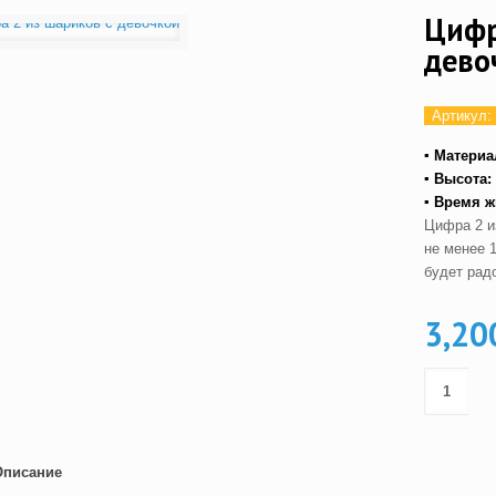
Цифр
дево
Артикул:
▪ Материа
▪ Высота:
▪ Время ж
Цифра 2 и
не менее 
будет рад
3,20
Описание