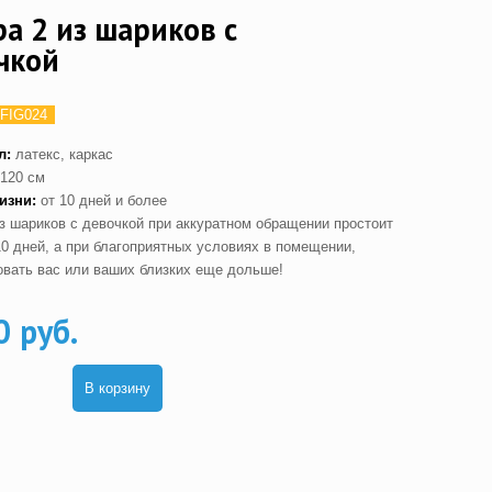
а 2 из шариков с
чкой
FIG024
л:
латекс, каркас
120 см
изни:
от 10 дней и более
з шариков с девочкой при аккуратном обращении простоит
10 дней, а при благоприятных условиях в помещении,
овать вас или ваших близких еще дольше!
0 руб.
В корзину