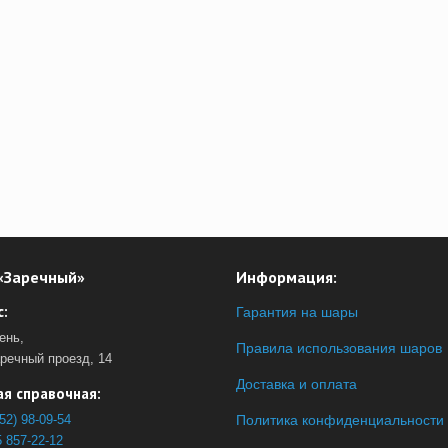
«Заречный»
Информация:
:
Гарантия на шары
ень,
Правила использования шаров
аречный проезд, 14
Доставка и оплата
я справочная:
52) 98-09-54
Политика конфиденциальности
 857-22-12