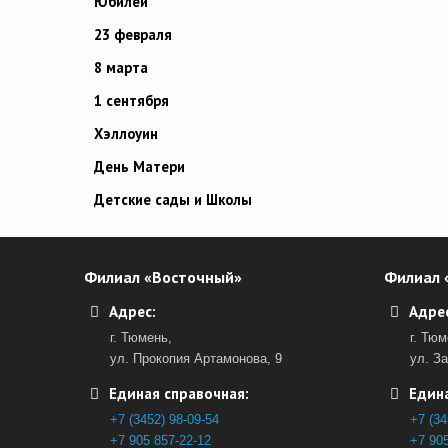
Юбилей
23 февраля
8 марта
1 сентября
Хэллоуин
День Матери
Детские сады и Школы
Филиал «Восточный»
Филиал 
Адрес:
Адрес
г. Тюмень,
г. Тюм
ул. Прокопия Артамонова, 9
ул. З
Единая справочная:
Едина
+7 (3452) 98-09-54
+7 (34
+7 905 857-22-12
+7 905