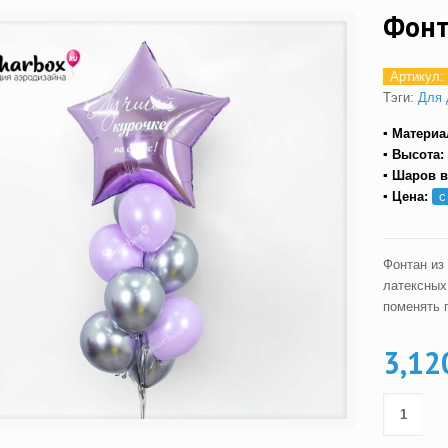
Фонт
Артикул:
Тэги:
Для 
▪ Материа
▪ Высота:
▪ Шаров в
▪ Цена:
с
Фонтан из
латексных
поменять 
3,12