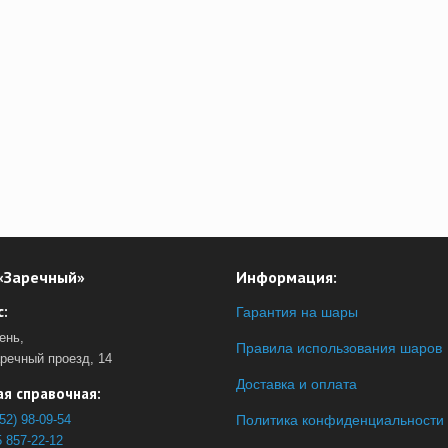
«Заречный»
Информация:
:
Гарантия на шары
ень,
Правила использования шаров
аречный проезд, 14
Доставка и оплата
я справочная:
52) 98-09-54
Политика конфиденциальности
 857-22-12