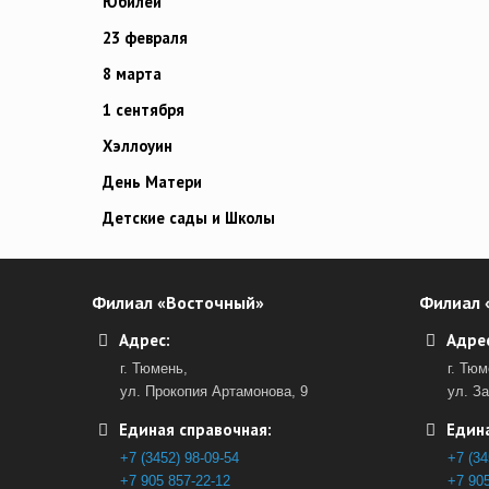
Юбилей
23 февраля
8 марта
1 сентября
Хэллоуин
День Матери
Детские сады и Школы
Филиал «Восточный»
Филиал 
Адрес:
Адрес
г. Тюмень,
г. Тюм
ул. Прокопия Артамонова, 9
ул. З
Единая справочная:
Едина
+7 (3452) 98-09-54
+7 (34
+7 905 857-22-12
+7 905