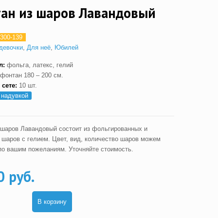
ан из шаров Лавандовый
300-139
девочки
,
Для неё
,
Юбилей
л:
фольга, латекс, гелий
фонтан 180 – 200 см.
 сете:
10 шт.
 надувкой
 шаров Лавандовый состоит из фольгированных и
 шаров с гелием. Цвет, вид, количество шаров можем
по вашим пожеланиям. Уточняйте стоимость.
0 руб.
В корзину