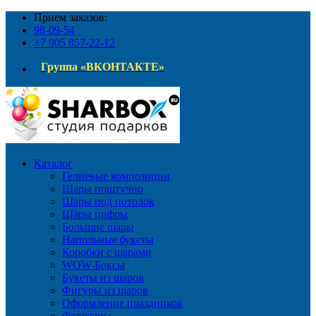
Прием заказов:
98-09-54
+7 905 857-22-12
Группа «ВКОНТАКТЕ»
Каталог
Гелиевые композиции
Шары поштучно
Шары под потолок
Шары цифры
Большие шары
Напольные букеты
Коробки с шарами
WOW-Боксы
Букеты из шаров
Фигуры из шаров
Оформление праздников
Фотозоны