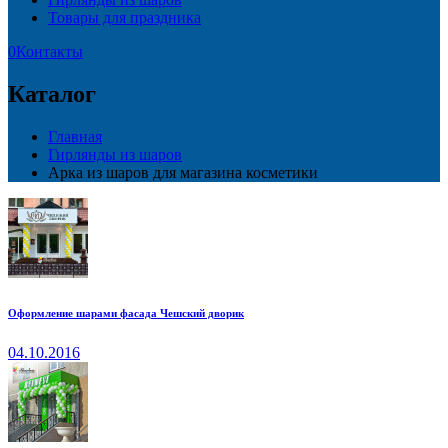
Товары для праздника
0
Контакты
Каталог
Главная
Гирлянды из шаров
Арка из шаров для магазина косметики
Оформление шарами фасада Чешский дворик
04.10.2016