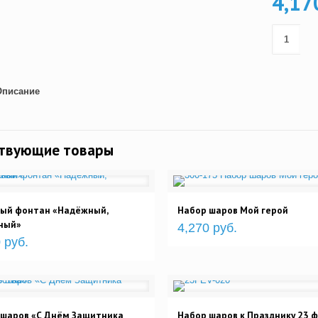
4,17
Описание
ствующие товары
вый фонтан «Надёжный,
Набор шаров Мой герой
ный»
4,270 руб.
 руб.
 шаров «С Днём Защитника
Набор шаров к Празднику 23 