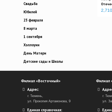
Свадьба
Отече
2,710
Юбилей
23 февраля
8 марта
1 сентября
Хэллоуин
День Матери
Детские сады и Школы
Филиал «Восточный»
Филиал 
Адрес:
Адрес
г. Тюмень,
г. Тюм
ул. Прокопия Артамонова, 9
ул. З
Единая справочная:
Едина