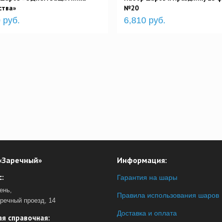
ства»
№20
 руб.
6,810 руб.
«Заречный»
Информация:
:
Гарантия на шары
ень,
Правила использования шаров
аречный проезд, 14
Доставка и оплата
я справочная: