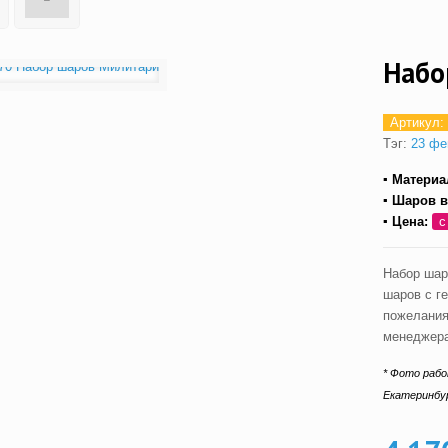
Набо
Артикул:
Тэг:
23 фе
▪ Материа
▪ Шаров в
▪ Цена:
с
Набор шар
шаров с г
пожелания
менеджера
* Фото рабо
Екатеринбу