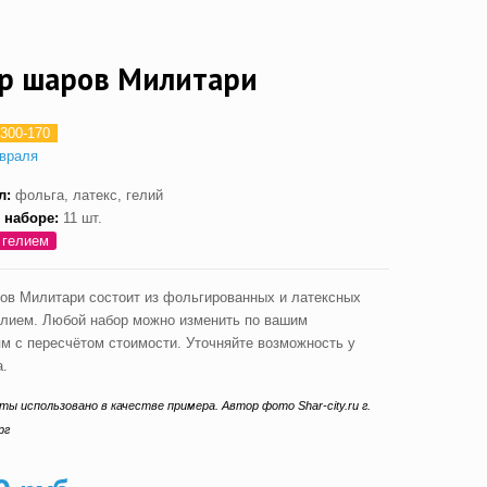
р шаров Милитари
300-170
враля
л:
фольга, латекс, гелий
 наборе:
11 шт.
 гелием
ов Милитари состоит из фольгированных и латексных
елием. Любой набор можно изменить по вашим
м с пересчётом стоимости. Уточняйте возможность у
.
ты использовано в качестве примера. Автор фото Shar-city.ru г.
рг