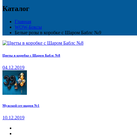
Каталог
Главная
WOW-Боксы
Белые розы в коробке с Шаром Баблс №9
Цветы в коробке с Шаром Баблс №8
04.12.2019
Мужской сет шаров №1
10.12.2019