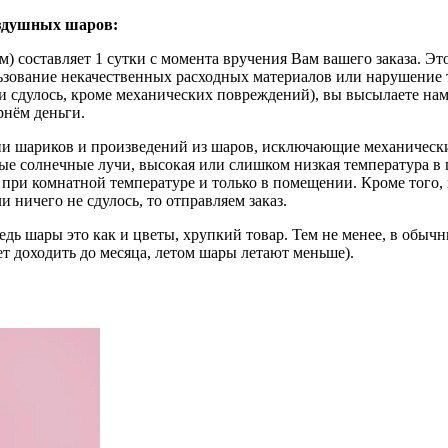
оздушных шаров:
) составляет 1 сутки с момента вручения Вам вашего заказа. Эт
ользование некачественных расходных материалов или нарушение
ии сдулось, кроме механических повреждений), вы высылаете на
рнём деньги.
ции шариков и произведений из шаров, исключающие механическ
е солнечные лучи, высокая или слишком низкая температура в 
 при комнатной температуре и только в помещении. Кроме того,
и ничего не сдулось, то отправляем заказ.
едь шары это как и цветы, хрупкий товар. Тем не менее, в обы
ет доходить до месяца, летом шары летают меньше).