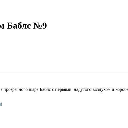
ом Баблс №9
 прозрачного шара Баблc с перьями, надутого воздухом и короб
е!