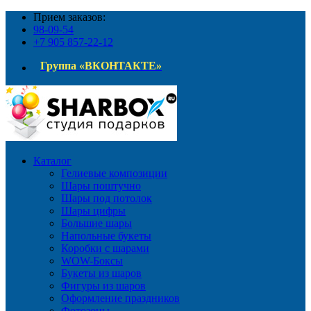
Прием заказов:
98-09-54
+7 905 857-22-12
Группа «ВКОНТАКТЕ»
Каталог
Гелиевые композиции
Шары поштучно
Шары под потолок
Шары цифры
Большие шары
Напольные букеты
Коробки с шарами
WOW-Боксы
Букеты из шаров
Фигуры из шаров
Оформление праздников
Фотозоны